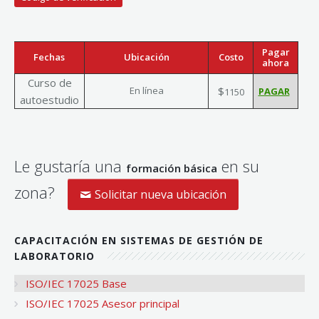
Pagar
Fechas
Ubicación
Costo
ahora
Curso de
En línea
$
1150
autoestudio
Le gustaría una
en su
formación básica
zona?
Solicitar nueva ubicación
CAPACITACIÓN EN SISTEMAS DE GESTIÓN DE
LABORATORIO
ISO/IEC 17025 Base
ISO/IEC 17025 Asesor principal