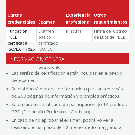
Cartas
Experiencia
Otros
credenciales
Examen
profesional
requerimientos
Fundación
Examen
Ninguna
Firma del Código
PECB
básico
de Ética de PECB
certificada
certificado
ISO/IEC 17025
ISO/IEC
17025 de
INFORMACIÓN GENERAL
PECB o
equivalente
Las tarifas de certificación están incluidas en el precio
del examen.
Se distribuirá material de formación que contiene más
de 200 páginas de información y ejemplos prácticos.
Se emitirá un certificado de participación de 14 créditos
CPD (Desarrollo Profesional Continuo).
En caso de no aprobar el examen, podrá volver a
realizarlo en un plazo de 12 meses de forma gratuita.