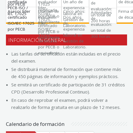
certificada
evaluador
Un año de
de étic
de
por PECB
17025
PECB ISO /
líder
experiencia
evaluación:
certificado
Asesor líder
Examen de
Cinco años:
Firma d
Actividades
IEC 17025
ISO/IEC
laboral en
un total de
por PECB o
certificado
evaluador
Dos años
de étic
de
17025
Gestión de
200 horas
equivalente
ISO/IEC 17025
líder
de
evaluación:
certificado
Laboratorio.
por PECB
ISO/IEC
experiencia
un total de
por PECB o
17025
laboral en
300 horas
equivalente
INFORMACIÓN GENERAL
certificado
Gestión de
por PECB o
Laboratorio.
equivalente
Las tarifas de certificación están incluidas en el precio
del examen.
Se distribuirá material de formación que contiene más
de 450 páginas de información y ejemplos prácticos.
Se emitirá un certificado de participación de 31 créditos
CPD (Desarrollo Profesional Continuo).
En caso de reprobar el examen, podrá volver a
realizarlo de forma gratuita en un plazo de 12 meses.
Calendario de formación