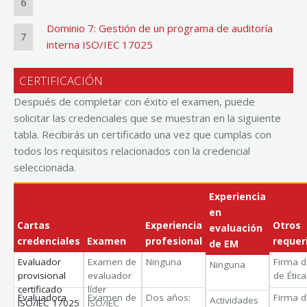
6
Dominio 7: Gestión de un programa de auditoría
7
interna ISO/IEC 17025
CERTIFICACIÓN
Después de completar con éxito el examen, puede
solicitar las credenciales que se muestran en la siguiente
tabla. Recibirás un certificado una vez que cumplas con
todos los requisitos relacionados con la credencial
seleccionada.
Experiencia
en
Cartas
Experiencia
Otros
evaluación
credenciales
Examen
profesional
requer
de EM
Evaluador
Examen de
Ninguna
Firma d
Ninguna
provisional
evaluador
de Étic
certificado
líder
Evaluadora
Examen de
Dos años:
Firma d
Actividades
ISO/IEC 17025
ISO/IEC