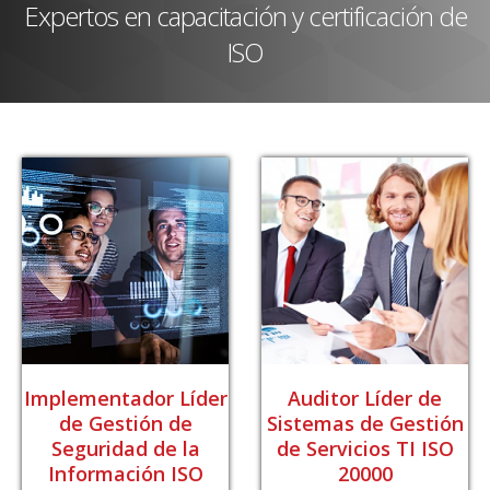
Expertos en capacitación y certificación de
ISO
Implementador Líder
Auditor Líder de
de Gestión de
Sistemas de Gestión
Seguridad de la
de Servicios TI ISO
Información ISO
20000